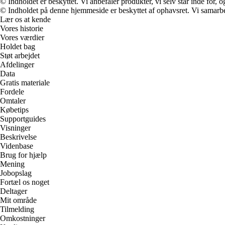
© Indholdet er beskyttet. Vi anbefaler produkter, vi selv står inde for
© Indholdet på denne hjemmeside er beskyttet af ophavsret. Vi samarbe
Lær os at kende
Vores historie
Vores værdier
Holdet bag
Støt arbejdet
Afdelinger
Data
Gratis materiale
Fordele
Omtaler
Købetips
Supportguides
Visninger
Beskrivelse
Videnbase
Brug for hjælp
Mening
Jobopslag
Fortæl os noget
Deltager
Mit område
Tilmelding
Omkostninger