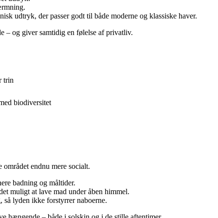
ærmning.
isk udtryk, der passer godt til både moderne og klassiske haver.
 og giver samtidig en følelse af privatliv.
 trin
med biodiversitet
re området endnu mere socialt.
ere badning og måltider.
et muligt at lave mad under åben himmel.
 så lyden ikke forstyrrer naboerne.
ive hængende – både i solskin og i de stille aftentimer.