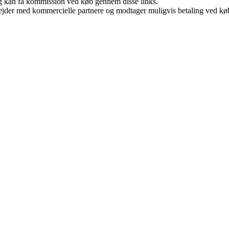
, og kan få kommission ved køb gennem disse links.
jder med kommercielle partnere og modtager muligvis betaling ved køb.