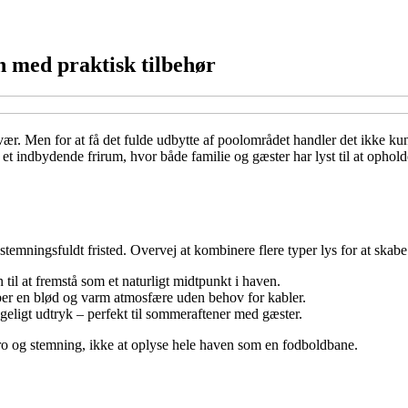
 med praktisk tilbehør
r. Men for at få det fulde udbytte af poolområdet handler det ikke ku
l et indbydende frirum, hvor både familie og gæster har lyst til at ophol
stemningsfuldt fristed. Overvej at kombinere flere typer lys for at skab
 til at fremstå som et naturligt midtpunkt i haven.
aber en blød og varm atmosfære uden behov for kabler.
yggeligt udtryk – perfekt til sommeraftener med gæster.
 ro og stemning, ikke at oplyse hele haven som en fodboldbane.