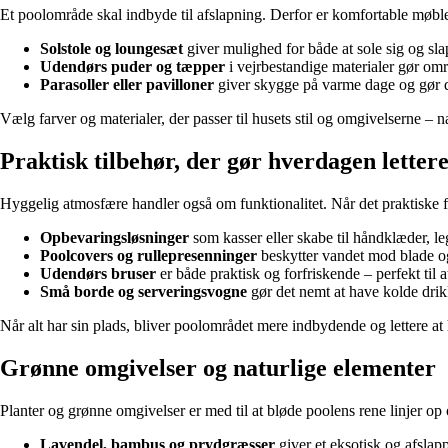
Et poolområde skal indbyde til afslapning. Derfor er komfortable møbler
Solstole og loungesæt
giver mulighed for både at sole sig og sla
Udendørs puder og tæpper
i vejrbestandige materialer gør omr
Parasoller eller pavilloner
giver skygge på varme dage og gør de
Vælg farver og materialer, der passer til husets stil og omgivelserne – 
Praktisk tilbehør, der gør hverdagen letter
Hyggelig atmosfære handler også om funktionalitet. Når det praktiske f
Opbevaringsløsninger
som kasser eller skabe til håndklæder, le
Poolcovers og rullepresenninger
beskytter vandet mod blade og
Udendørs bruser
er både praktisk og forfriskende – perfekt til a
Små borde og serveringsvogne
gør det nemt at have kolde dri
Når alt har sin plads, bliver poolområdet mere indbydende og lettere at
Grønne omgivelser og naturlige elementer
Planter og grønne omgivelser er med til at bløde poolens rene linjer op
Lavendel, bambus og prydgræsser
giver et eksotisk og afslap