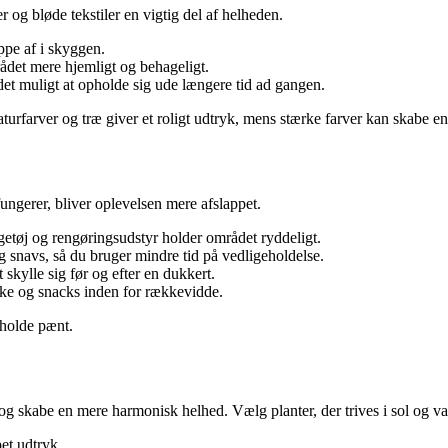
 og bløde tekstiler en vigtig del af helheden.
ppe af i skyggen.
ådet mere hjemligt og behageligt.
t muligt at opholde sig ude længere tid ad gangen.
naturfarver og træ giver et roligt udtryk, mens stærke farver kan skabe e
e
ungerer, bliver oplevelsen mere afslappet.
getøj og rengøringsudstyr holder området ryddeligt.
 snavs, så du bruger mindre tid på vedligeholdelse.
t skylle sig før og efter en dukkert.
kke og snacks inden for rækkevidde.
 holde pænt.
 og skabe en mere harmonisk helhed. Vælg planter, der trives i sol og v
pet udtryk.