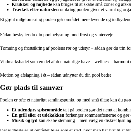
Krukker og højbede
kan bruges til at skabe små zoner og afsk
Trædæk eller natursten
omkring poolen giver et varmt og organ
Et grønt miljø omkring poolen gør området mere levende og indbydende –
Sådan beskytter du din poolbelysning mod frost og vintervejr
Tømning og frostsikring af poolens rør og udstyr – sådan gør du trin for
Vildmarksbadet som en del af den naturlige have – wellness i harmoni 
Motion og afslapning i ét – sådan udnytter du din pool bedst
Gør plads til samvær
Poolen er ofte et naturligt samlingspunkt, og med små tiltag kan du gø
Et udendørs spiseområde
tæt på poolen gør det nemt at kombin
En grill eller et udekøkken
forlænger sommeraftenerne og gør d
Musik og lyd
kan skabe stemning – men vælg en diskret løsning,
Det vigtigste er, at området føles som et sted, hvor man har lyst til at bl