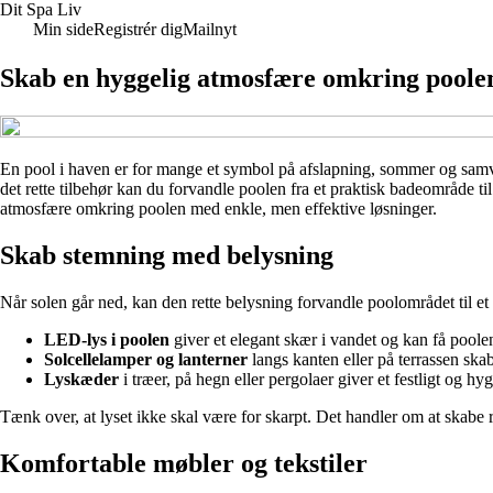
Dit Spa Liv
Min side
Registrér dig
Mailnyt
Skab en hyggelig atmosfære omkring poolen
En pool i haven er for mange et symbol på afslapning, sommer og samvæ
det rette tilbehør kan du forvandle poolen fra et praktisk badeområde ti
atmosfære omkring poolen med enkle, men effektive løsninger.
Skab stemning med belysning
Når solen går ned, kan den rette belysning forvandle poolområdet til et 
LED-lys i poolen
giver et elegant skær i vandet og kan få poolen
Solcellelamper og lanterner
langs kanten eller på terrassen sk
Lyskæder
i træer, på hegn eller pergolaer giver et festligt og h
Tænk over, at lyset ikke skal være for skarpt. Det handler om at skabe
Komfortable møbler og tekstiler