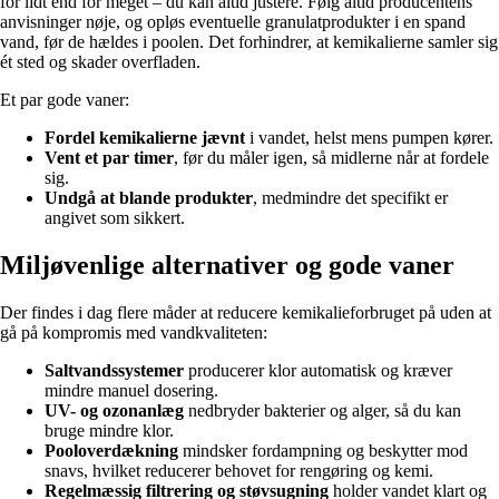
for lidt end for meget – du kan altid justere. Følg altid producentens
anvisninger nøje, og opløs eventuelle granulatprodukter i en spand
vand, før de hældes i poolen. Det forhindrer, at kemikalierne samler sig
ét sted og skader overfladen.
Et par gode vaner:
Fordel kemikalierne jævnt
i vandet, helst mens pumpen kører.
Vent et par timer
, før du måler igen, så midlerne når at fordele
sig.
Undgå at blande produkter
, medmindre det specifikt er
angivet som sikkert.
Miljøvenlige alternativer og gode vaner
Der findes i dag flere måder at reducere kemikalieforbruget på uden at
gå på kompromis med vandkvaliteten:
Saltvandssystemer
producerer klor automatisk og kræver
mindre manuel dosering.
UV- og ozonanlæg
nedbryder bakterier og alger, så du kan
bruge mindre klor.
Pooloverdækning
mindsker fordampning og beskytter mod
snavs, hvilket reducerer behovet for rengøring og kemi.
Regelmæssig filtrering og støvsugning
holder vandet klart og