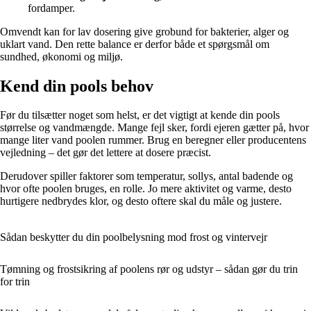
fordamper.
Omvendt kan for lav dosering give grobund for bakterier, alger og
uklart vand. Den rette balance er derfor både et spørgsmål om
sundhed, økonomi og miljø.
Kend din pools behov
Før du tilsætter noget som helst, er det vigtigt at kende din pools
størrelse og vandmængde. Mange fejl sker, fordi ejeren gætter på, hvor
mange liter vand poolen rummer. Brug en beregner eller producentens
vejledning – det gør det lettere at dosere præcist.
Derudover spiller faktorer som temperatur, sollys, antal badende og
hvor ofte poolen bruges, en rolle. Jo mere aktivitet og varme, desto
hurtigere nedbrydes klor, og desto oftere skal du måle og justere.
Sådan beskytter du din poolbelysning mod frost og vintervejr
Tømning og frostsikring af poolens rør og udstyr – sådan gør du trin
for trin