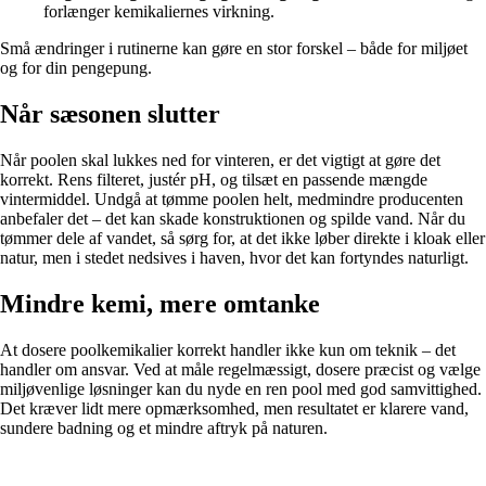
forlænger kemikaliernes virkning.
Små ændringer i rutinerne kan gøre en stor forskel – både for miljøet
og for din pengepung.
Når sæsonen slutter
Når poolen skal lukkes ned for vinteren, er det vigtigt at gøre det
korrekt. Rens filteret, justér pH, og tilsæt en passende mængde
vintermiddel. Undgå at tømme poolen helt, medmindre producenten
anbefaler det – det kan skade konstruktionen og spilde vand. Når du
tømmer dele af vandet, så sørg for, at det ikke løber direkte i kloak eller
natur, men i stedet nedsives i haven, hvor det kan fortyndes naturligt.
Mindre kemi, mere omtanke
At dosere poolkemikalier korrekt handler ikke kun om teknik – det
handler om ansvar. Ved at måle regelmæssigt, dosere præcist og vælge
miljøvenlige løsninger kan du nyde en ren pool med god samvittighed.
Det kræver lidt mere opmærksomhed, men resultatet er klarere vand,
sundere badning og et mindre aftryk på naturen.