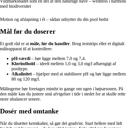
Vildmarksbadet som en del af den naturlige have – wellness i harmoni
med biodiversitet
Motion og afslapning i ét – sådan udnytter du din pool bedst
Mål før du doserer
Et godt råd er at
måle, før du handler
. Brug teststrips eller et digitalt
måleapparat til at kontrollere:
pH-værdi
– bør ligge mellem 7,0 og 7,4.
Klorindhold
– ideelt mellem 1,0 og 3,0 mg/l afhængigt af
pooltype.
Alkalinitet
– hjælper med at stabilisere pH og bør ligge mellem
80 og 120 mg/l.
Målingerne bør foretages mindst to gange om ugen i højsæsonen. På
den måde kan du justere små afvigelser i tide i stedet for at skulle rette
store ubalancer senere.
Dosér med omtanke
Når du tilsætter kemikalier, så gør det gradvist. Start hellere med lidt