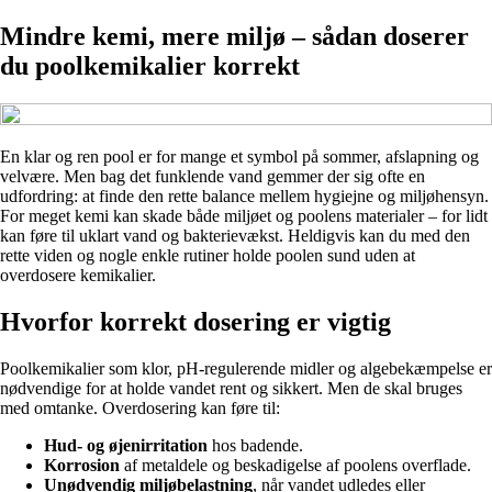
Mindre kemi, mere miljø – sådan doserer
du poolkemikalier korrekt
En klar og ren pool er for mange et symbol på sommer, afslapning og
velvære. Men bag det funklende vand gemmer der sig ofte en
udfordring: at finde den rette balance mellem hygiejne og miljøhensyn.
For meget kemi kan skade både miljøet og poolens materialer – for lidt
kan føre til uklart vand og bakterievækst. Heldigvis kan du med den
rette viden og nogle enkle rutiner holde poolen sund uden at
overdosere kemikalier.
Hvorfor korrekt dosering er vigtig
Poolkemikalier som klor, pH-regulerende midler og algebekæmpelse er
nødvendige for at holde vandet rent og sikkert. Men de skal bruges
med omtanke. Overdosering kan føre til:
Hud- og øjenirritation
hos badende.
Korrosion
af metaldele og beskadigelse af poolens overflade.
Unødvendig miljøbelastning
, når vandet udledes eller