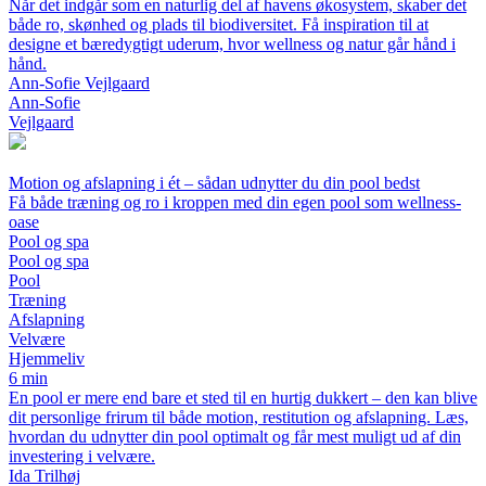
Når det indgår som en naturlig del af havens økosystem, skaber det
både ro, skønhed og plads til biodiversitet. Få inspiration til at
designe et bæredygtigt uderum, hvor wellness og natur går hånd i
hånd.
Ann-Sofie Vejlgaard
Ann-Sofie
Vejlgaard
Motion og afslapning i ét – sådan udnytter du din pool bedst
Få både træning og ro i kroppen med din egen pool som wellness-
oase
Pool og spa
Pool og spa
Pool
Træning
Afslapning
Velvære
Hjemmeliv
6 min
En pool er mere end bare et sted til en hurtig dukkert – den kan blive
dit personlige frirum til både motion, restitution og afslapning. Læs,
hvordan du udnytter din pool optimalt og får mest muligt ud af din
investering i velvære.
Ida Trilhøj