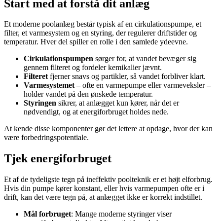
Start med at forstå dit anlæg
Et moderne poolanlæg består typisk af en cirkulationspumpe, et
filter, et varmesystem og en styring, der regulerer driftstider og
temperatur. Hver del spiller en rolle i den samlede ydeevne.
Cirkulationspumpen
sørger for, at vandet bevæger sig
gennem filteret og fordeler kemikalier jævnt.
Filteret
fjerner snavs og partikler, så vandet forbliver klart.
Varmesystemet
– ofte en varmepumpe eller varmeveksler –
holder vandet på den ønskede temperatur.
Styringen
sikrer, at anlægget kun kører, når det er
nødvendigt, og at energiforbruget holdes nede.
At kende disse komponenter gør det lettere at opdage, hvor der kan
være forbedringspotentiale.
Tjek energiforbruget
Et af de tydeligste tegn på ineffektiv poolteknik er et højt elforbrug.
Hvis din pumpe kører konstant, eller hvis varmepumpen ofte er i
drift, kan det være tegn på, at anlægget ikke er korrekt indstillet.
Mål forbruget
: Mange moderne styringer viser