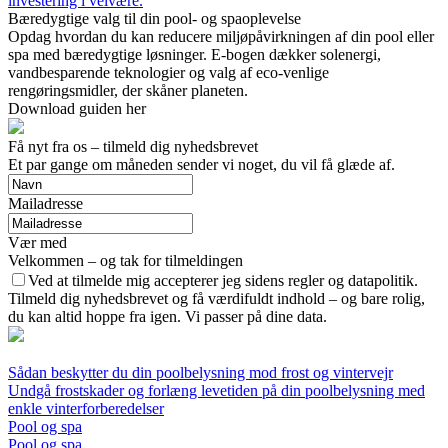
investering i velvære.
Bæredygtige valg til din pool- og spaoplevelse
Opdag hvordan du kan reducere miljøpåvirkningen af din pool eller
spa med bæredygtige løsninger. E-bogen dækker solenergi,
vandbesparende teknologier og valg af eco-venlige
rengøringsmidler, der skåner planeten.
Download guiden her
Få nyt fra os – tilmeld dig nyhedsbrevet
Et par gange om måneden sender vi noget, du vil få glæde af.
Mailadresse
Vær med
Velkommen – og tak for tilmeldingen
Ved at tilmelde mig accepterer jeg sidens regler og datapolitik.
Tilmeld dig nyhedsbrevet og få værdifuldt indhold – og bare rolig,
du kan altid hoppe fra igen. Vi passer på dine data.
Sådan beskytter du din poolbelysning mod frost og vintervejr
Undgå frostskader og forlæng levetiden på din poolbelysning med
enkle vinterforberedelser
Pool og spa
Pool og spa