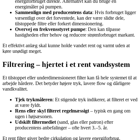
energiforbruget direkte. Alternativt kan du bruge en
energimåler på pumpen.
Sammenlign med producentens data
: Hvis forbruget ligger
væsentligt over det forventede, kan der være slidte dele,
tilstoppede filtre eller forkert dimensionering.
Overvej en frekvensstyret pumpe
: Den kan tilpasse
hastigheden efter behov og reducere strømforbruget markant.
Et effektivt anlæg skal kunne holde vandet rent og varmt uden at
køre unødigt meget.
Filtrering – hjertet i et rent vandsystem
Et tilstoppet eller underdimensioneret filter kan få hele systemet til at
arbejde hårdere. Det betyder højere tryk, lavere flow og dårligere
vandkvalitet.
Tjek trykmåleren
: Et stigende tryk indikerer, at filteret er ved
at være fyldt.
Rens eller skyl filteret regelmæssigt
– typisk en gang om
ugen i højsæsonen.
Udskift filtermediet
(sand, glas eller patron) efter
producentens anbefalinger – ofte hvert 3.–5. år.
Et rent filter giver bedre cirkulation og lavere energiforbrug.