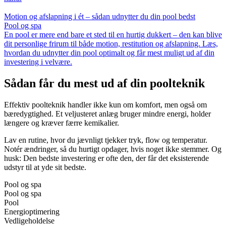
Motion og afslapning i ét – sådan udnytter du din pool bedst
Pool og spa
En pool er mere end bare et sted til en hurtig dukkert – den kan blive
dit personlige frirum til både motion, restitution og afslapning. Læs,
hvordan du udnytter din pool optimalt og får mest muligt ud af din
investering i velvære.
Sådan får du mest ud af din poolteknik
Effektiv poolteknik handler ikke kun om komfort, men også om
bæredygtighed. Et veljusteret anlæg bruger mindre energi, holder
længere og kræver færre kemikalier.
Lav en rutine, hvor du jævnligt tjekker tryk, flow og temperatur.
Notér ændringer, så du hurtigt opdager, hvis noget ikke stemmer. Og
husk: Den bedste investering er ofte den, der får det eksisterende
udstyr til at yde sit bedste.
Pool og spa
Pool og spa
Pool
Energioptimering
Vedligeholdelse