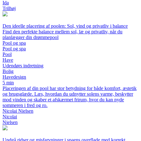
Ida
Trilhøj
Den ideelle placering af poolen: Sol, vind og privatliv i balance
Find den perfekte balance mellem sol, læ og privatliv, når du
planlægger din drømmepool
Pool og spa
Pool og spa
Pool
Have
Udendørs indretning
Bolig
Havedesign
5 min
Placeringen af din pool har stor betydning for både komfort, æstetik
og brugsglæde. Læs, hvordan du udnytter solens varme, beskytter
mod vinden og skaber et afskærmet frirum, hvor du kan nyde
sommeren i fred og ro.
Nicolai Nielsen
Nicolai
Nielsen
Undgå ridser og misfarvninger i spaens overflade med korrekt