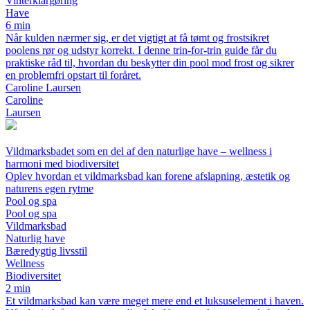
Vinterklargøring
Have
6 min
Når kulden nærmer sig, er det vigtigt at få tømt og frostsikret
poolens rør og udstyr korrekt. I denne trin-for-trin guide får du
praktiske råd til, hvordan du beskytter din pool mod frost og sikrer
en problemfri opstart til foråret.
Caroline Laursen
Caroline
Laursen
Vildmarksbadet som en del af den naturlige have – wellness i
harmoni med biodiversitet
Oplev hvordan et vildmarksbad kan forene afslapning, æstetik og
naturens egen rytme
Pool og spa
Pool og spa
Vildmarksbad
Naturlig have
Bæredygtig livsstil
Wellness
Biodiversitet
2 min
Et vildmarksbad kan være meget mere end et luksuselement i haven.