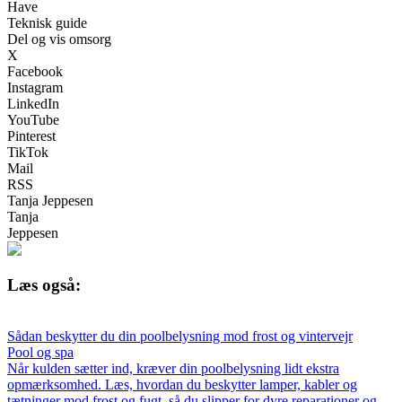
Have
Teknisk guide
Del og vis omsorg
X
Facebook
Instagram
LinkedIn
YouTube
Pinterest
TikTok
Mail
RSS
Tanja Jeppesen
Tanja
Jeppesen
Læs også:
Sådan beskytter du din poolbelysning mod frost og vintervejr
Pool og spa
Når kulden sætter ind, kræver din poolbelysning lidt ekstra
opmærksomhed. Læs, hvordan du beskytter lamper, kabler og
tætninger mod frost og fugt, så du slipper for dyre reparationer og