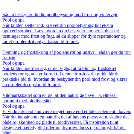
Sådan beskytter du din poolbelysning mod frost og vintervejr
Pool og spa
Når kulden sætter ind, kræver din poolbelysning lidt ekstra
opmærksomhed. Læs, hvordan du beskytter lamper, kabler og
tætninger mod frost og fugt, så du slipper for dyre reparationer og
får et problemfrit oplyst bassin til foråret.
Tømning og frostsikring af poolens rør og udstyr – sådan gør du trin
for trin
Pool og spa
Når kulden nærmer sig, er det vigtigt at få tømt og frostsikret
poolens rør og udstyr korrekt. I denne trin-for-trin guide får du
praktiske råd til, hvordan du beskytter din pool mod frost og sikrer
en problemfri opstart til foråret.
Vildmarksbadet som en del af den naturlige have – wellness i
harmoni med biodiversitet
Pool og spa
Et vildmarksbad kan være meget mere end et luksuselement i haven.
Når det indgår som en naturlig del af havens økosystem, skaber det
både ro, skønhed og plads til biodiversitet. Få inspiration til at
designe et bæredygtigt uderum, hvor wellness og natur går hånd i
hånd.