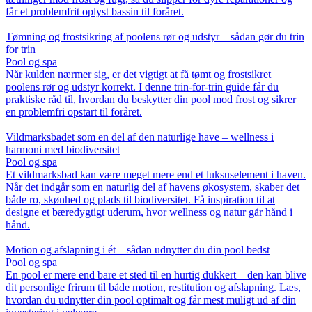
får et problemfrit oplyst bassin til foråret.
Tømning og frostsikring af poolens rør og udstyr – sådan gør du trin
for trin
Pool og spa
Når kulden nærmer sig, er det vigtigt at få tømt og frostsikret
poolens rør og udstyr korrekt. I denne trin-for-trin guide får du
praktiske råd til, hvordan du beskytter din pool mod frost og sikrer
en problemfri opstart til foråret.
Vildmarksbadet som en del af den naturlige have – wellness i
harmoni med biodiversitet
Pool og spa
Et vildmarksbad kan være meget mere end et luksuselement i haven.
Når det indgår som en naturlig del af havens økosystem, skaber det
både ro, skønhed og plads til biodiversitet. Få inspiration til at
designe et bæredygtigt uderum, hvor wellness og natur går hånd i
hånd.
Motion og afslapning i ét – sådan udnytter du din pool bedst
Pool og spa
En pool er mere end bare et sted til en hurtig dukkert – den kan blive
dit personlige frirum til både motion, restitution og afslapning. Læs,
hvordan du udnytter din pool optimalt og får mest muligt ud af din