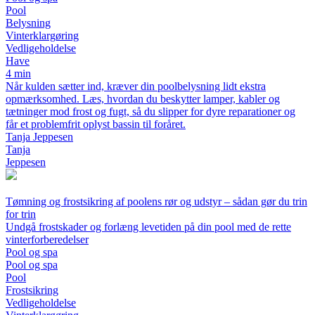
Pool
Belysning
Vinterklargøring
Vedligeholdelse
Have
4 min
Når kulden sætter ind, kræver din poolbelysning lidt ekstra
opmærksomhed. Læs, hvordan du beskytter lamper, kabler og
tætninger mod frost og fugt, så du slipper for dyre reparationer og
får et problemfrit oplyst bassin til foråret.
Tanja Jeppesen
Tanja
Jeppesen
Tømning og frostsikring af poolens rør og udstyr – sådan gør du trin
for trin
Undgå frostskader og forlæng levetiden på din pool med de rette
vinterforberedelser
Pool og spa
Pool og spa
Pool
Frostsikring
Vedligeholdelse