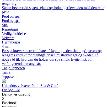
rengøring
Sådan bevarer du spaens glans og forlænger levetiden med den rette
pleje
Pool og spa
Pool og spa
Spa
Rengøring
Vedligeholdelse
Velvære
Hjemmespa
4 min
En spa kræver mere end bare afslapning – den skal også passes og
rengøres korrekt for at undgå ridser, misfarvninger og skader. Få
gode råd til, hvordan du holder din spa smuk, hygiejnisk og
velfungerende i mange år.
Tanja Jeppesen
Tanja
Jeppesen
Udendørs velvære: Pool, Spa & Golf
Dit Spa Liv
Del og vis omsorg
X
Facebook